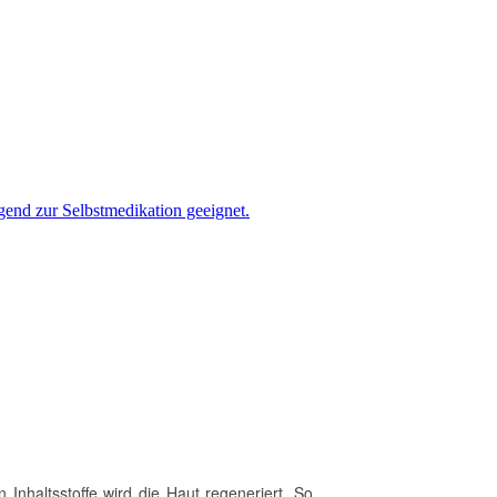
gend zur Selbstmedikation geeignet.
nhaltsstoffe wird die Haut regeneriert. So