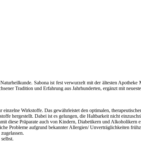
Naturheilkunde. Sabona ist fest verwurzelt mit der ältesten Apothek
hsener Tradition und Erfahrung aus Jahrhunderten, ergänzt mit neuest
ur einzelne Wirkstoffe. Das gewährleistet den optimalen, therapeutische
ffe hergestellt. Dabei ist es gelungen, die Haltbarkeit nicht einzusch
 damit diese Präparate auch von Kindern, Diabetikern und Alkoholike
iche Probleme aufgrund bekannter Allergien/ Unverträglichkeiten früh
 zugelassen.
selbst.