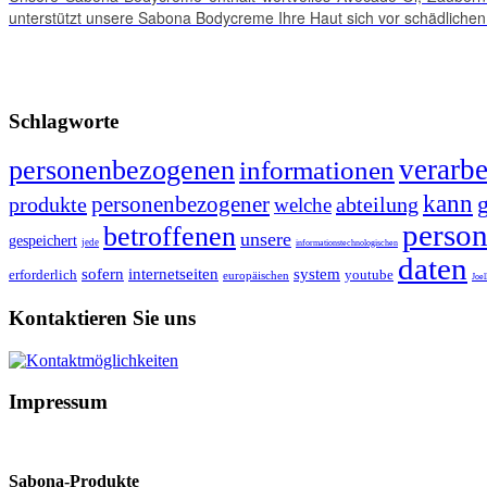
unterstützt unsere Sabona Bodycreme Ihre Haut sich vor schädlichen
Schlagworte
verarb
personenbezogenen
informationen
kann
personenbezogener
produkte
abteilung
welche
perso
betroffenen
unsere
gespeichert
jede
informationstechnologischen
daten
sofern
internetseiten
system
erforderlich
youtube
europäischen
Joe
Kontaktieren Sie uns
Impressum
Sabona-Produkte