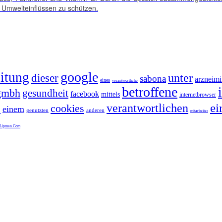
 Umwelteinflüssen zu schützen.
google
eitung
unter
dieser
sabona
arzneimit
eines
verantwortliche
betroffene
gmbh
gesundheit
facebook
mittels
internetbrowser
n
ei
verantwortlichen
cookies
einem
genutzten
anderen
mitarbeiter
lLipman.Com