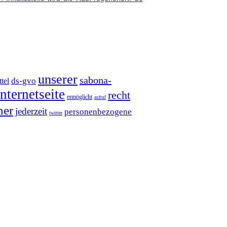
unserer
sabona-
ds-gvo
tel
internetseite
recht
ermöglicht
aufruf
ner
jederzeit
personenbezogene
twitter