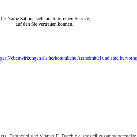
Der Name Sabona steht auch für einen Service,
auf den Sie vertrauen können.
eniger Nebenwirkungen als herkömmliche Arzneimittel und sind hervorra
, Panthenol und Vitamin E. Durch die speziell zusammengestellten I